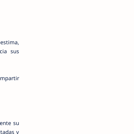
estima,
cia sus
ompartir
mente su
itadas y