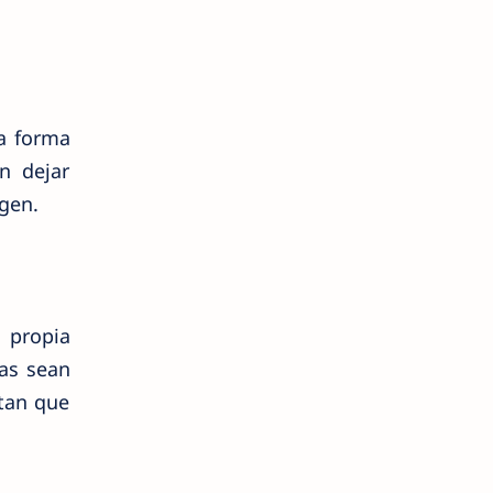
la forma
n dejar
gen.
 propia
cas sean
ntan que