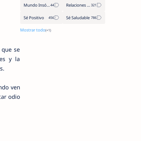
Mundo Insólito
Relaciones de Parejas
Sé Positivo
Sé Saludable
 que se
es y la
es.
ando ven
tar odio