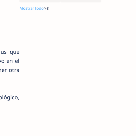
irus que
vo en el
ner otra
ológico,