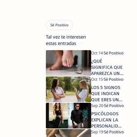
Tal vez te interesen
estas entradas
¿QUÉ
SIGNIFICA QUE
APAREZCA UN
ESCORPIÓN EN
TU CASA?
LOS 5 SIGNOS
QUE INDICAN
QUE ERES UNA
PERSONA
DIFÍCIL DE
PSICÓLOGOS
TRATAR, SEGÚN
EXPLICAN LA
LA PSICOLOGÍA
PERSONALIDAD
DE QUIENES SE