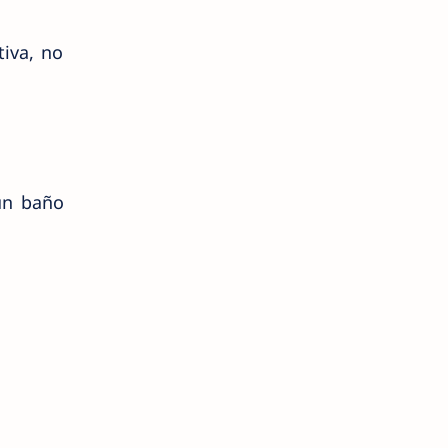
iva, no
 un baño