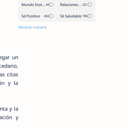
Mundo Insólito
Relaciones de Parejas
Sé Positivo
Sé Saludable
regar un
cedario,
as citas
ón y la
nta y la
ación y