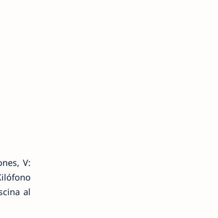
ones, V:
ilófono
scina al