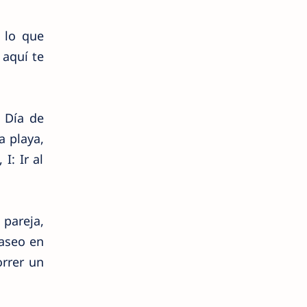
 lo que
 aquí te
: Día de
a playa,
I: Ir al
 pareja,
Paseo en
orrer un