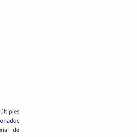
ltiples
oñador,
eñal de