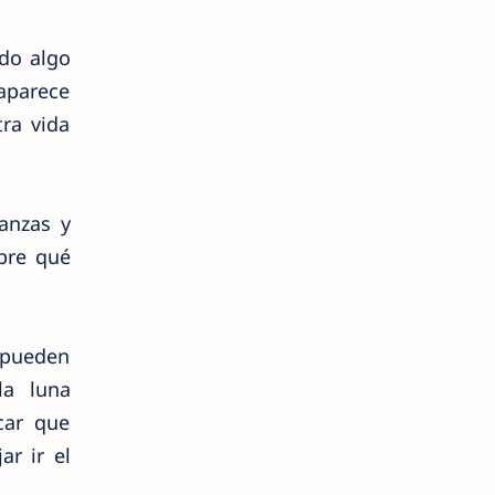
ndo algo
aparece
ra vida
anzas y
obre qué
e pueden
la luna
car que
r ir el