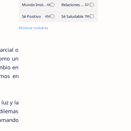
Mundo Insólito
Relaciones de Parejas
Sé Positivo
Sé Saludable
arcial o
 como un
mbio en
amos en
luz y la
dilemas
 tomando