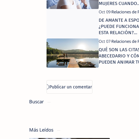
MUJERES CUANDO
QUIEREN MANIPUL
O CUANDO NO ES
DE AMANTE A ESPO
INTERESADAS EN T
¿PUEDE FUNCION
CAIGAS
ESTA RELACIÓN?
EXPERTOS RESPO
QUÉ SON LAS CITA
ABECEDARIO Y CÓ
PUEDEN ANIMAR T
RELACIÓN
Buscar
Más Leídos